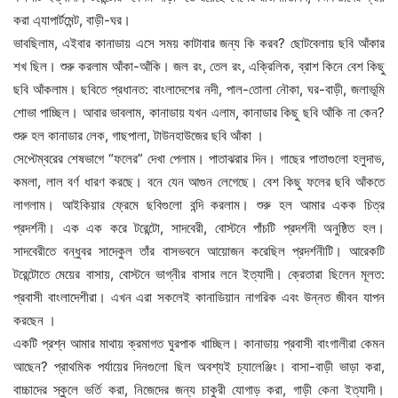
করা এ্যাপার্টমেন্ট, বাড়ী-ঘর।
ভাবছিলাম, এইবার কানাডায় এসে সময় কাটাবার জন্য কি করব? ছোটবেলায় ছবি আঁকার
শখ ছিল। শুরু করলাম আঁকা-আঁকি। জল রং, তেল রং, এক্রিলিক, ব্রাশ কিনে বেশ কিছু
ছবি আঁকলাম। ছবিতে প্রধানত: বাংলাদেশের নদী, পাল-তোলা নৌকা, ঘর-বাড়ী, জলাভূমি
শোভা পাচ্ছিল। আবার ভাবলাম, কানাডায় যখন এলাম, কানাডার কিছু ছবি আঁকি না কেন?
শুরু হল কানাডার লেক, গাছপালা, টাউনহাউজের ছবি আঁকা ।
সেপ্টেম্বরের শেষভাগে “ফলের” দেখা পেলাম। পাতাঝরার দিন। গাছের পাতাগুলো হলুদাভ,
কমলা, লাল বর্ণ ধারণ করছে। বনে যেন আগুন লেগেছে। বেশ কিছু ফলের ছবি আঁকতে
লাগলাম। আইকিয়ার ফ্রেমে ছবিগুলো বন্দি করলাম। শুরু হল আমার একক চিত্র
প্রদর্শনী। এক এক করে টরেন্টো, সাদবেরী, বোস্টনে পাঁচটি প্রদর্শনী অনুষ্ঠিত হল।
সাদবেরীতে বন্ধুবর সাদেকুল তাঁর বাসভবনে আয়োজন করেছিল প্রদর্শনীটি। আরেকটি
টরেন্টোতে মেয়ের বাসায়, বোস্টনে ভাগ্নীর বাসার লনে ইত্যাদী। ক্রেতারা ছিলেন মূলত:
প্রবাসী বাংলাদেশীরা। এখন এরা সকলেই কানাডিয়ান নাগরিক এবং উন্নত জীবন যাপন
করছেন ।
একটি প্রশ্ন আমার মাথায় ক্রমাগত ঘুরপাক খাচ্ছিল। কানাডায় প্রবাসী বাংগালীরা কেমন
আছেন? প্রাথমিক পর্যায়ের দিনগুলো ছিল অবশ্যই চ্যালেঞ্জিং। বাসা-বাড়ী ভাড়া করা,
বাচ্চাদের স্কুলে ভর্তি করা, নিজেদের জন্য চাকুরী যোগাড় করা, গাড়ী কেনা ইত্যাদী।