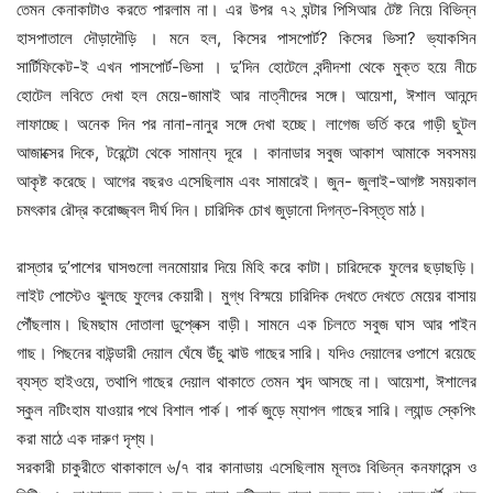
তেমন কেনাকাটাও করতে পারলাম না। এর উপর ৭২ ঘন্টার পিসিআর টেষ্ট নিয়ে বিভিন্ন
হাসপাতালে দৌড়াদৌড়ি । মনে হল, কিসের পাসপোর্ট? কিসের ভিসা? ভ্যাকসিন
সার্টিফিকেট-ই এখন পাসপোর্ট-ভিসা । দু’দিন হোটেলে বন্দীদশা থেকে মুক্ত হয়ে নীচে
হোটেল লবিতে দেখা হল মেয়ে-জামাই আর নাত্নীদের সঙ্গে। আয়েশা, ঈশাল আনন্দে
লাফাচ্ছে। অনেক দিন পর নানা-নানুর সঙ্গে দেখা হচ্ছে। লাগেজ ভর্তি করে গাড়ী ছুটল
আজাক্সের দিকে, টরেন্টো থেকে সামান্য দূরে । কানাডার সবুজ আকাশ আমাকে সবসময়
আকৃষ্ট করেছে। আগের বছরও এসেছিলাম এবং সামারেই। জুন- জুলাই-আগষ্ট সময়কাল
চমৎকার রৌদ্র করোজ্জ্বল দীর্ঘ দিন। চারিদিক চোখ জুড়ানো দিগন্ত-বিস্তৃত মাঠ।
রাস্তার দু’পাশের ঘাসগুলো লনমোয়ার দিয়ে মিহি করে কাটা। চারিদেকে ফুলের ছড়াছড়ি।
লাইট পোস্টেও ঝুলছে ফুলের কেয়ারী। মুগ্ধ বিস্ময়ে চারিদিক দেখতে দেখতে মেয়ের বাসায়
পৌঁছলাম। ছিমছাম দোতালা ডুপ্লেক্স বাড়ী। সামনে এক চিলতে সবুজ ঘাস আর পাইন
গাছ। পিছনের বাউন্ডারী দেয়াল ঘেঁষে উঁচু ঝাউ গাছের সারি। যদিও দেয়ালের ওপাশে রয়েছে
ব্যস্ত হাইওয়ে, তথাপি গাছের দেয়াল থাকাতে তেমন শব্দ আসছে না। আয়েশা, ঈশালের
স্কুল নটিংহাম যাওয়ার পথে বিশাল পার্ক। পার্ক জুড়ে ম্যাপল গাছের সারি। ল্যান্ড স্কেপিং
করা মাঠে এক দারুণ দৃশ্য।
সরকারী চাকুরীতে থাকাকালে ৬/৭ বার কানাডায় এসেছিলাম মূলতঃ বিভিন্ন কনফারেন্স ও