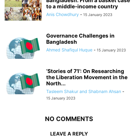
Bangladesh: From a basket case
to a middle-income country
Anis Chowdhury
-
15 January 2023
Governance Challenges in
Bangladesh
Ahmed Shafiqul Huque
-
15 January 2023
‘Stories of 71’: On Researching
the Liberation Movement in the
North...
Tasleem Shakur and Shabnam Ahsan
-
15 January 2023
NO COMMENTS
LEAVE A REPLY