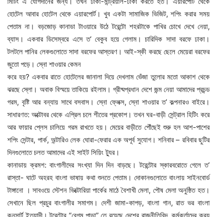
মিটিং এ যোগদানের জন্য। তখন ঢাকা-মন্ট্রিয়াল-ঢাকা করতে হত। এয়ারপোর্ট থেকে
হোটেল আবার হোটেল থেকে এয়ারপোর্ট। খুব একটা সামাজিক ভিজিট, শপিং করার সময়
পেতাম না। বড়জোড় কানাডা টাওয়ারে উঠে টরেন্টো শহরটাকে পাখির চোখে দেখে নেয়া,
ব্যাস। একবার ডিসেম্বরে এসে ত’ বেকুব হয়ে গেলাম। চারিদিক সাদা বরফে ঢাকা।
টলটলে পানির লেকগুলোতে সাদা বরফের আস্তরণ। আই-স্কী করছে ছেলে মেয়েরা বরফের
জুতো পড়ে। স্নো শাওয়ার কেমন
করে হয়? একবার রাতে হোটেলের জানালা দিয়ে দেখলাম ভেঁজা তুলোর মতো আকাশ থেকে
ঝরছে স্লো। অবাক বিস্ময়ে তাকিয়ে রইলাম। গ্রীষ্মপ্রধান দেশে জন্ম নেয়া আমাদের প্রচন্ড
গরম, বৃষ্টি আর বন্যায় সাথে বসবাস। স্নো ফ্লেক্স, স্নো শাওয়ার ত’ কল্পনারও বাইরে।
সাধারণত: অক্টোবর থেকে এপ্রিল চলে শীতের প্রকোপ। তখন ঘর-বাড়ী সেন্ট্রাল হিটিং করে
আর ফায়ার প্লেস চালিয়ে গরম রাখতে হয়। মেয়ের বাড়ীতে পৌঁছেই শুরু হল আশ-পাশের
শপিং সেন্টার, পার্ক, অন্টারিও লেক ঘোরা-ফেরার এক অপূর্ব সুযোগ। শনিবার – রবিবার ছুটির
দিনগুলোতে চলত আমাদের এই সাইট সিয়িং ট্যুর।
কানাডায় ক্রমশ: বাংগালীদের সংখ্যা দিন দিন বাড়ছে। টরেন্টোর স্কারবরোতে গেলে ত’
রাস্তা- ঘাটে অহরহ বাংলা ভাষায় কথা শুনতে পেতাম। দোকানগুলোতে বাংলায় সাইনবোর্ড
টাঙ্গানো । সাবওয়ে স্টেশন ভিক্টোরিয়া পার্কের মাঠে বৈশাখী মেলা, পৌষ মেলা অনুষ্ঠিত হত।
সেখানে ছিল প্রচুর বাংগালীর সমাগম। দেশী জামা-কাপড়, বাংলা গান, রাত ভর বাংলা
কনসার্ট ইত্যাদী। টরেন্টোর “বেগম পাড়া” তে রয়েছে দেশের রাজনীতিবিদ, কর্মকর্তাদের ক্রয়