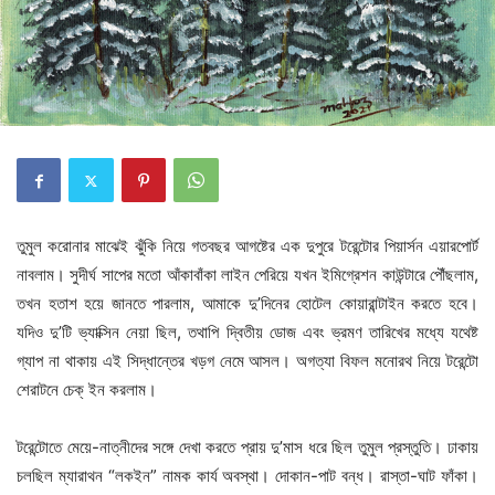
তুমুল করোনার মাঝেই ঝুঁকি নিয়ে গতবছর আগষ্টের এক দুপুরে টরেন্টোর পিয়ার্সন এয়ারপোর্ট
নাবলাম। সুদীর্ঘ সাপের মতো আঁকাবাঁকা লাইন পেরিয়ে যখন ইমিগ্রেশন কাউন্টারে পৌঁছলাম,
তখন হতাশ হয়ে জানতে পারলাম, আমাকে দু’দিনের হোটেল কোয়ারান্টাইন করতে হবে।
যদিও দু’টি ভ্যাক্সিন নেয়া ছিল, তথাপি দ্বিতীয় ডোজ এবং ভ্রমণ তারিখের মধ্যে যথেষ্ট
গ্যাপ না থাকায় এই সিদ্ধান্তের খড়গ নেমে আসল। অগত্যা বিফল মনোরথ নিয়ে টরেন্টো
শেরাটনে চেক্ ইন করলাম।
টরেন্টোতে মেয়ে-নাত্নীদের সঙ্গে দেখা করতে প্রায় দু’মাস ধরে ছিল তুমুল প্রস্তুতি। ঢাকায়
চলছিল ম্যারাথন “লকইন” নামক কাৰ্য অবস্থা। দোকান-পাট বন্ধ। রাস্তা-ঘাট ফাঁকা।