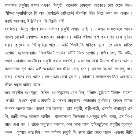
কানাডার চাকুরীর বাজার এখনও বিদঘুটে, অনেকটা বেমক্কা ধরনের। দেশ থেকে উচ্চ-
শিক্ষিত ফ্যামিলিকে পি আর (পার্মানেন্ট রেসিডেন্ট) স্ট্যাটাস দিয়ে নিয়ে আসা হয় এখানে।
সবাই ডাক্তার, ইঞ্জিনিয়ার, পিএইচডি ধারী
ব্যক্তি। কিন্তু তাঁদের সমান মর্যাদার চাকুরী এখানে নেই । একজন ডাক্তারকে আবার
প্রথম থেকেই লেখাপড়া করতে হয় কানাডায়। কঠিন পরীক্ষা পাশ করার পর বয়স বুড়িয়ে
যায়। কাজের এনার্জি ফুরিয়ে আসে। আমি পিএইচডি ধারীকে বুচার শপে মাংস কাটতে
দেখেছি, কন্ডোমিনিয়ামে সিকিউরিটি গার্ডের ডিউটি দিতে দেখেছি। বার্গার কিং, টিম হর্টন,
ম্যাক ডোনাল্ডে ওয়েটারের চাকুরী করতে দেখেছি। একসময় তারা উন্নত জীবনের আশায়
সন্তানদের মুখ চেয়ে এই অবমাননাকর জীবন বেছে নেন। আস্তে আস্তে সবকিছু সয়ে
যায়। ধাতস্থ হয়ে আসে। দেশে আর ফেরা হয় না। কানাডার নাগরিকত্ব নিয়ে একসময়
জীবন সন্ধ্যা ঘনিয়ে আসে।
তবে ভারতীয় বংশদ্ভূত, চৈনিক বংশদ্ভূতদের বেশ কিছু “লিটল ইন্ডিয়া” “লিটল চায়না”
দেখেছি, যেখানে পুরো এলাকাটি ঐ দেশের মানুষদের পদচারনায় মুখরিত। অবশ্য তাদের
আগমন অনেক আগে থেকেই হয়ে আসছে। তাই চাকুরী, গাড়ী-বাড়ী, এমনকি পার্লামেন্টে এম
পি, মন্ত্রী পদেও অনেকে আসীন। বাংলাদেশের সিলেটের বংশদ্ভূত ডলি বেগম, এম পি-র
সাথে দেখা হল । তাঁকে অনুরোধ করলাম, দেশ থেকে আসা ইমিগ্রান্টদের চাকুরীর ব্যবস্থা
করুন। সুযোগ করে দিন। সম মর্যাদার চাকুরী কি ভাবে তাঁরা পেতে পারেন, এজন্য নীতি