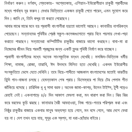
নির্ধারণ করুন। বর্ণবাদ, শ্বেতকায়- অশ্বেতকায়, এশিয়ান-ইউরোপীয়ান চাকুরী প্রার্থীদের
মধ্যে পার্থক্য দূর করুন। মেধার ভিত্তিতে একজন চাকুরী পেতে পারেন, এমন সুযোগ করে
দিন। জানি নে, তিনি কদ্দূর তা করতে পেরেছেন।
আবার মাঝে মাঝে মনে হয় প্রবাসী বাংগালীরা হয়তো ভালোই আছেন। কানাডীয় নাগরিকত্ব
পেয়েছেন। সন্তানদের পৃথিবীর শ্রেষ্ঠ স্কুল-কলেজগুলোতে প্রায় বিনে পয়সায় লেখা-পড়া
করাতে পারছেন। সন্তানেরা কম্পিটিটিভ চাকুরীর বাজারে ভালো করছেন। বাবা-মা রা
নিজেদের জীবন দিয়ে পরবর্তী প্রজন্মের জন্য একটি সুন্দর পৃথিবী নির্মাণ করে যাচ্ছেন।
প্রবাসী বাংগালীদের মধ্যে অনেক সাংস্কৃতিক বন্ধন দেখেছি। মসজিদ-ভিত্তিক ধর্মীয়
শিক্ষা, নামাজ, রোজা, তারাবি, ঈদ উৎসবে মিলিত হতে দেখেছি। একদম ইউরোপীয়
সংস্কৃতিতে ভেসে যেতে দেখিনি। তবে বিয়ে-শাদীতে আজকাল বাংলাদেশের মতোই ভারতীয়
হিন্দি গান-বাজনা চলছে। হেমন্তকাল শেষ প্রায়। ডিসেম্বরে পা দিয়ে টের পেলাম শীত
জাঁকিয়ে বসেছে। চারিদিক ধূ ধূ সাদা বরফ। অনেক জামা-কাপড়, উলেন টাইট্স, টুপী পড়েও
রেহাই নেই। একনাগাড়ে ৪/৫ দিন আকাশ মেঘলা করা, মন খারাপ করা দিন। ঝির ঝির
করে বরফের কুচি ঝরছে। কানাডার বৈরী আবহাওয়া, নিজ গায়ে-গতরে পরিশ্রম করা এবং
নিষ্ঠুর চাকুরীর বাজারে একবার মানুষ অভ্যস্ত হয়ে গেলে, মন বসে গেলে, আর দেশে ফেরা
হয় না। দেশ তখন হয়ে যায়, সূদূর এক স্বপ্ন, যা ধরা-ছোঁয়ার বাইরে।