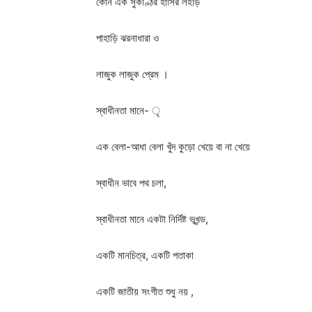
কোন এক সুকণ্ঠির হাসির লহড়ি
পাহাড়ি ঝরনাধারা ও
লাজুক লাজুক প্রেম ।
স্বাধীনতা মানে- ৃ
এক বেলা-আধা বেলা খুঁদ কুড়ো খেয়ে বা না খেয়ে
স্বাধীন ভাবে পথ চলা,
স্বাধীনতা মানে একটা নির্দিষ্ট ভূখন্ড,
একটি মানচিত্র, একটি পতাকা
একটি জাতীয় সংগীত শুধু নয় ,